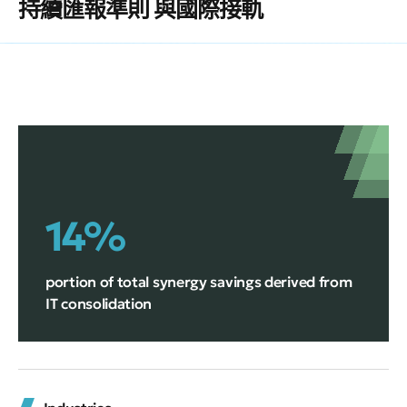
持續匯報準則 與國際接軌
14%
portion of total synergy savings derived from
IT consolidation