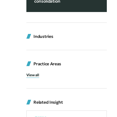
consolidation
Industries
Practice Areas
View all
Related Insight