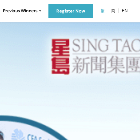
Previous Winners
Register Now
繁
简
EN