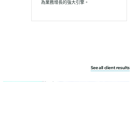
為業務增長的強大引擎。
See all client results