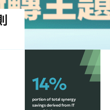
則
14%
portion of total synergy
savings derived from IT