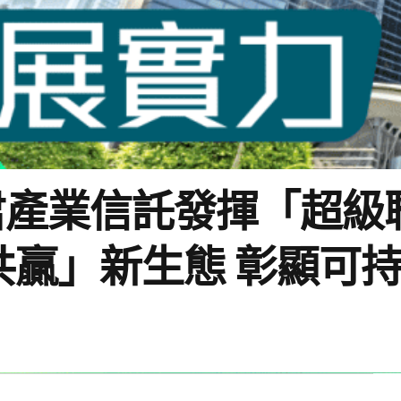
君產業信託發揮「超級
共贏」新生態 彰顯可