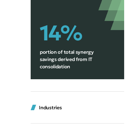
14%
portion of total synergy
savings derived from IT
consolidation
Industries