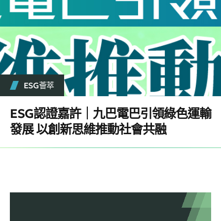
ESG薈萃
ESG認證嘉許｜九巴電巴引領綠色運輸
發展 以創新思維推動社會共融