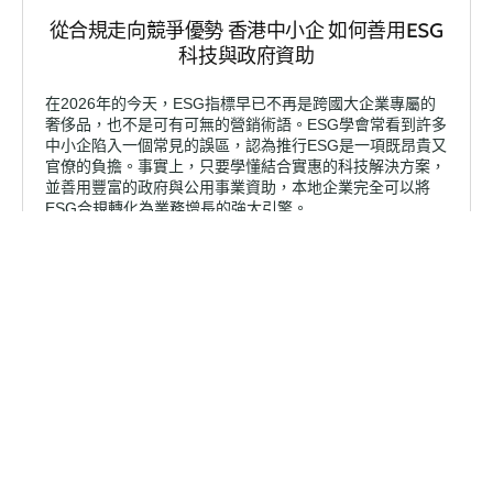
從合規走向競爭優勢 香港中小企 如何善用ESG
科技與政府資助
在2026年的今天，ESG指標早已不再是跨國大企業專屬的
奢侈品，也不是可有可無的營銷術語。ESG學會常看到許多
中小企陷入一個常見的誤區，認為推行ESG是一項既昂貴又
官僚的負擔。事實上，只要學懂結合實惠的科技解決方案，
並善用豐富的政府與公用事業資助，本地企業完全可以將
ESG合規轉化為業務增長的強大引擎。
Explore Other Successful Projects
See all client results