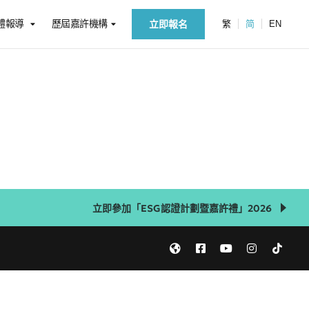
體報導
歷屆嘉許機構
立即報名
繁
简
EN
立即參加「ESG認證計劃暨嘉許禮」2026