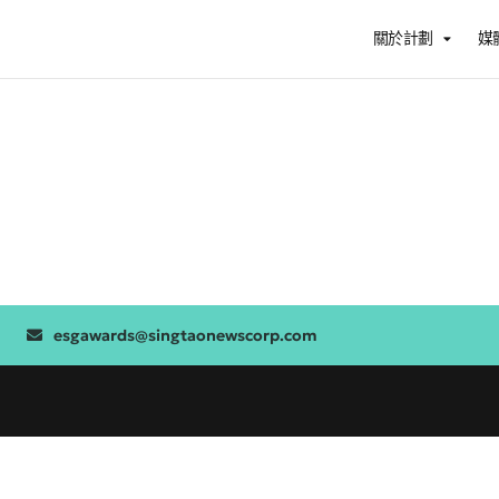
關於計劃
媒
esgawards@singtaonewscorp.com